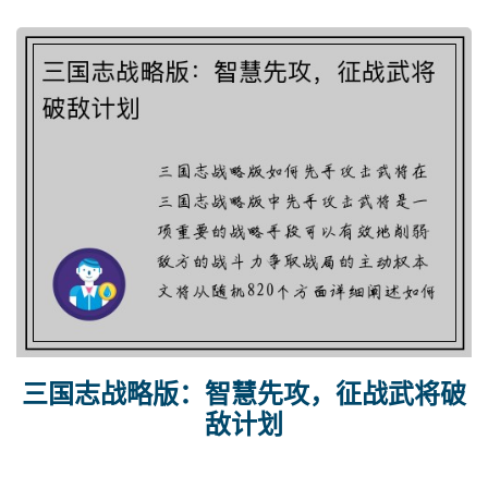
三国志战略版：智慧先攻，征战武将破
敌计划