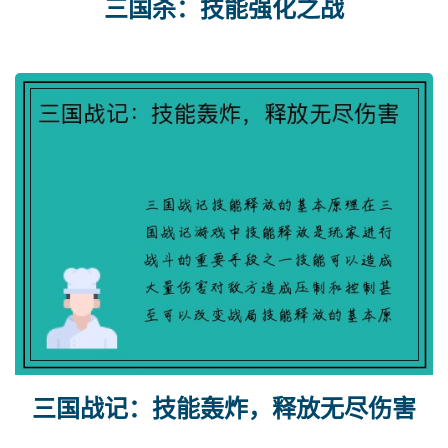
三国杀：技能强化之战
三国战记：技能轰炸，释放无尽伤害