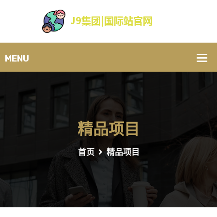
精品项目
首页
精品项目