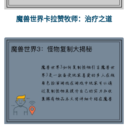
魔兽世界卡拉赞牧师：治疗之道