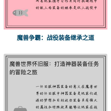
魔兽争霸：战役装备继承之道