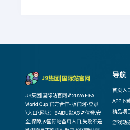
导航
首页入
J9集团|国际站官网💕2026 FIFA
APP下
World Cup 官方合作-版官网\登录
精品项
\入口\网址：BAIDU點AG💕信誉,安
全,保障,j9国际站备用入口,失败不是
游戏动