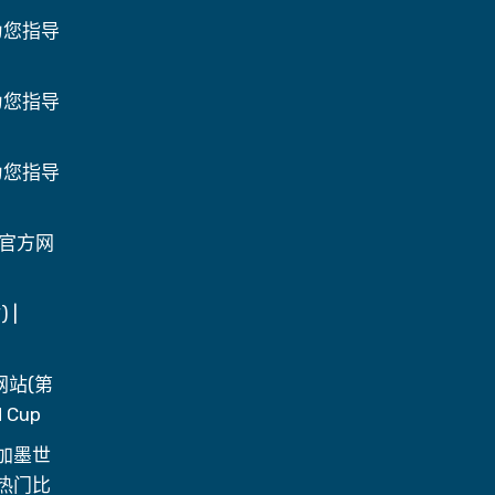
为您指导
为您指导
为您指导
)官方网
 |
网站(第
 Cup
加墨世
热门比