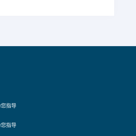
为您指导
为您指导