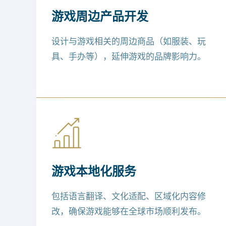
游戏周边产品开发
设计与游戏相关的周边商品（如服装、玩
具、手办等），延伸游戏的品牌影响力。
游戏本地化服务
包括语言翻译、文化适配、区域化内容修
改，确保游戏能够在全球市场顺利发布。